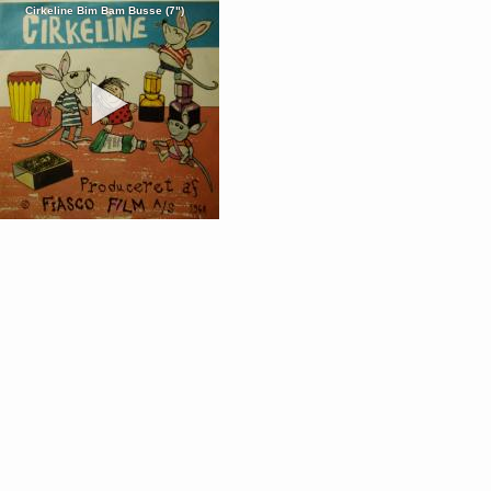
Cirkeline Bim Bam Busse (7")